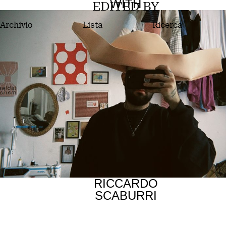
WITH
EDITED BY
Archivio
Lista
Ricerca
RICCARDO
SCABURRI